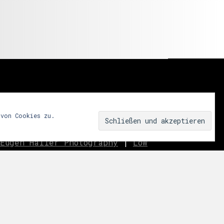
 von Cookies zu.
Eugen Haller Photography
|
Low
innen.aussen.raum
|
We fear
ar
|
Miss Shapes
|
Jane_pink_
|
Sublime
|
eavo
|
Dreams
Music