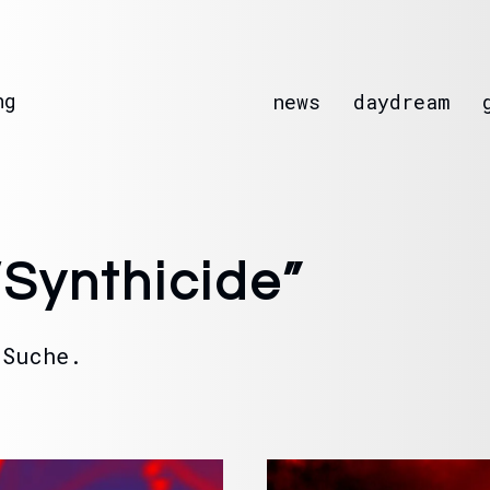
ng
news
daydream
/Synthicide”
 Suche.