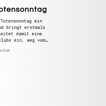
Totensonntag
 Totensonntag ein
nd bringt erstmals
leitet damit eine
clubs ein, weg vom…
nclub