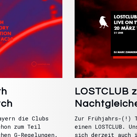
th
LOSTCLUB z
tch
Nachtgleich
ayern die Clubs
Zur Frühjahrs-(!) 
chon zum Teil
einen LOSTCLUB. Un
chen G-Regelungen.
sich derzeit auch 