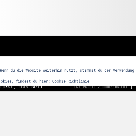
freunde
 Wenn du die Website weiterhin nutzt, stimmst du der Verwendung
ookies, findest du hier:
Cookie-Richtlinie
ojekt, das seit
DJ Marc Zimmermann
|
ein Partykonzept
Frequency Assaults
|
h den Reiz
ghosts
|
C
o
ast is Cle
ntensives
|
Nachtwort
|
edooboo
dergrund steht
Never End
|
Reptile 
arrenmusik mit
ie dem Raum bzw.