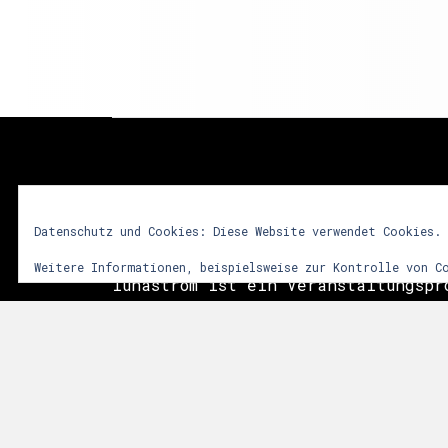
lunastrom
Datenschutz und Cookies: Diese Website verwendet Cookies.
Weitere Informationen, beispielsweise zur Kontrolle von C
lunastrom ist ein Veranstaltungspr
2001 audiovisuelle Kunstformen in 
integriert. Dem Besucher soll durc
vielfältiger Sinneseindrücke ein i
Erlebnis vermittelt werden. Im Vor
das Zusammenwirken sphärischer Git
Licht- und Videoinstallationen sow